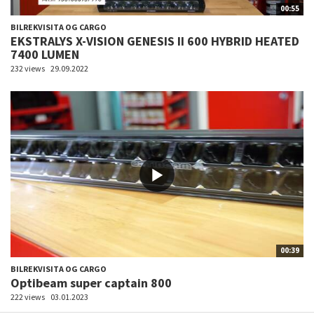
00:55
BILREKVISITA OG CARGO
EKSTRALYS X-VISION GENESIS II 600 HYBRID HEATED
7400 LUMEN
232 views
29.09.2022
00:39
BILREKVISITA OG CARGO
Optibeam super captain 800
222 views
03.01.2023