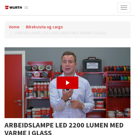
Toggl
navig
Home
Bilrekvisita og cargo
ARBEIDSLAMPE LED 2200 LUMEN MED VARME I GLASS
ARBEIDSLAMPE LED 2200 LUMEN MED
VARME I GLASS