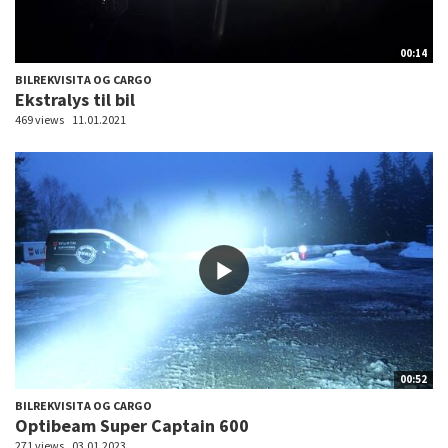
00:14
BILREKVISITA OG CARGO
Ekstralys til bil
469 views
11.01.2021
00:52
BILREKVISITA OG CARGO
Optibeam Super Captain 600
271 views
03.01.2023