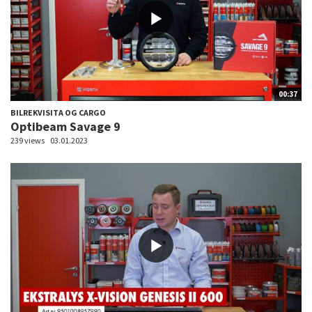
00:37
BILREKVISITA OG CARGO
Optibeam Savage 9
239 views
03.01.2023