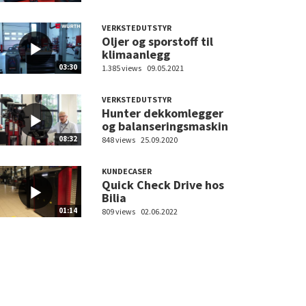
VERKSTEDUTSTYR
Oljer og sporstoff til
klimaanlegg
03:30
1.385 views
09.05.2021
VERKSTEDUTSTYR
Hunter dekkomlegger
og balanseringsmaskin
08:32
848 views
25.09.2020
KUNDECASER
Quick Check Drive hos
Bilia
01:14
809 views
02.06.2022