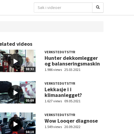
elated videos
VERKSTEDUTSTYR
Hunter dekkomlegger
og balanseringsmaskin
08:32
1.986 views
25.03.2021
VERKSTEDUTSTYR
Lekkasje i i
klimaanlegget?
05:09
1.627 views
09.05.2021
VERKSTEDUTSTYR
Wow Looqer diagnose
1.549 views
20.09.2022
04:18