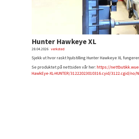
Hunter Hawkeye XL
28.04.2026
verksted
Sjekk ut hvor raskt hjulstilling Hunter Hawkeye XL fungerer
Se produktet på nettsiden vår her:
https://nettbutikk.wu
HawkEye-XL-HUNTER/31222023010316.cyid/3122.cgid/no/