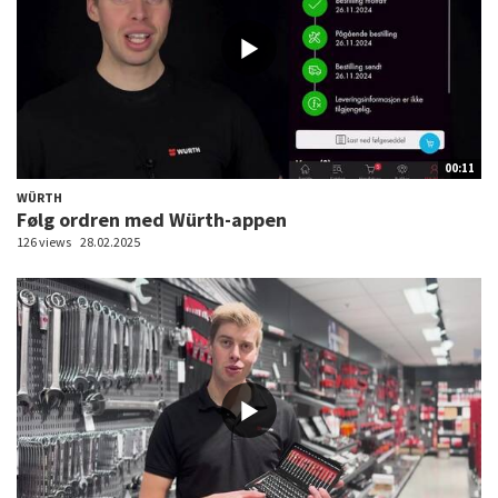
00:11
WÜRTH
Følg ordren med Würth-appen
126 views
28.02.2025