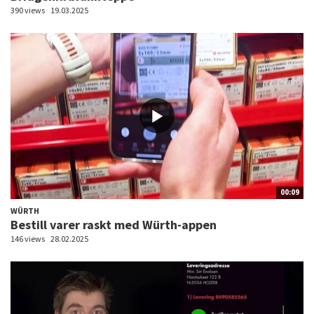
390 views
19.03.2025
00:09
WÜRTH
Bestill varer raskt med Würth-appen
146 views
28.02.2025