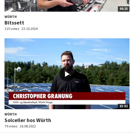
00:25
WÜRTH
Bitssett
115 views
23.10.2024
01:02
WÜRTH
Solceller hos Würth
79 views
16.08.2022