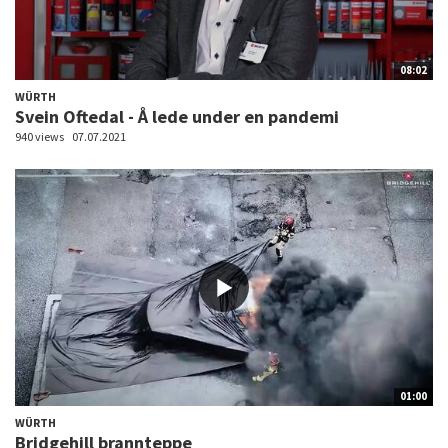
08:02
WÜRTH
Svein Oftedal - Å lede under en pandemi
940 views
07.07.2021
01:00
WÜRTH
Bridgehill brannteppe