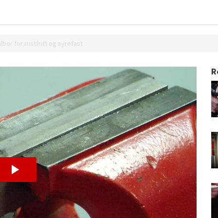
lbor for rustfritt og syrefast
R