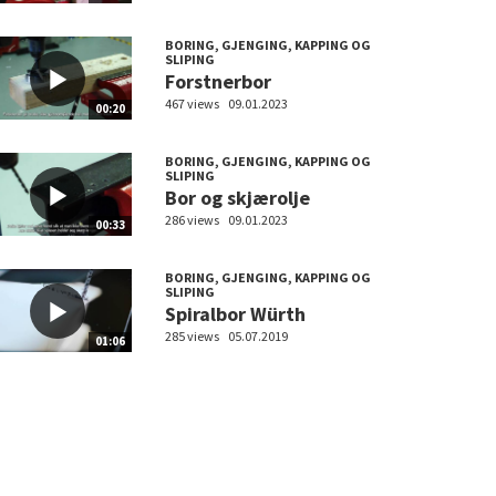
BORING, GJENGING, KAPPING OG
SLIPING
Forstnerbor
467 views
09.01.2023
00:20
BORING, GJENGING, KAPPING OG
SLIPING
Bor og skjærolje
286 views
09.01.2023
00:33
BORING, GJENGING, KAPPING OG
SLIPING
Spiralbor Würth
285 views
05.07.2019
01:06