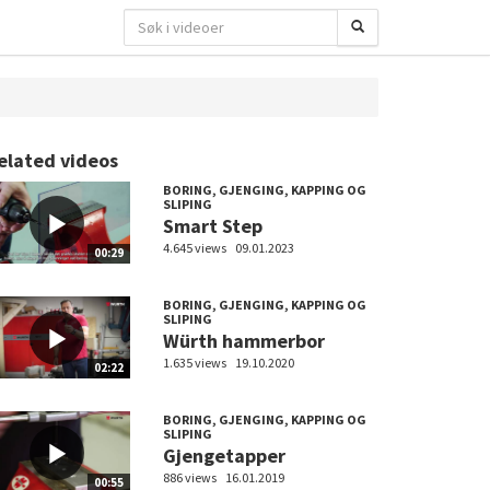
elated videos
BORING, GJENGING, KAPPING OG
SLIPING
Smart Step
4.645 views
09.01.2023
00:29
BORING, GJENGING, KAPPING OG
SLIPING
Würth hammerbor
1.635 views
19.10.2020
02:22
BORING, GJENGING, KAPPING OG
SLIPING
Gjengetapper
886 views
16.01.2019
00:55