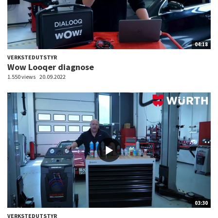
04:18
VERKSTEDUTSTYR
Wow Looqer diagnose
1.550 views
20.09.2022
03:30
VERKSTEDUTSTYR