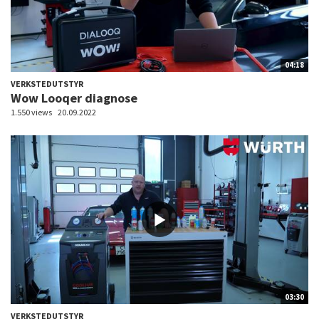
04:18
VERKSTEDUTSTYR
Wow Looqer diagnose
1.550 views
20.09.2022
03:30
VERKSTEDUTSTYR