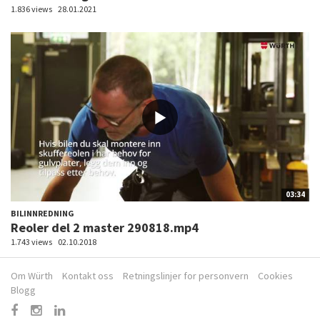
1.836 views
28.01.2021
03:34
BILINNREDNING
Reoler del 2 master 290818.mp4
1.743 views
02.10.2018
Om Würth
Kontakt oss
Retningslinjer for personvern
Cookies
Blogg