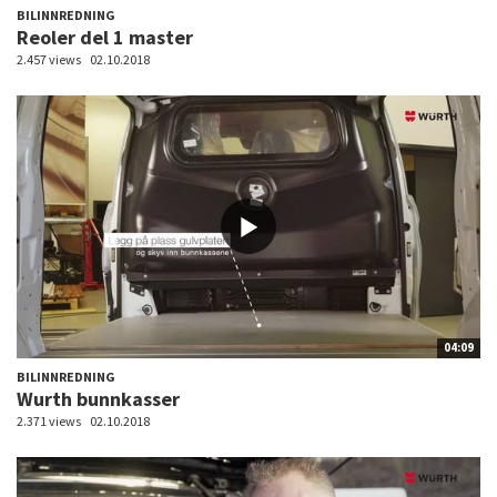
BILINNREDNING
Reoler del 1 master
2.457 views
02.10.2018
04:09
BILINNREDNING
Wurth bunnkasser
2.371 views
02.10.2018