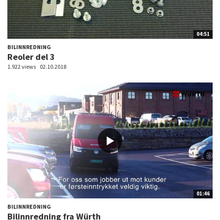
04:51
BILINNREDNING
Reoler del 3
1.922 views
02.10.2018
01:46
BILINNREDNING
Bilinnredning fra Würth