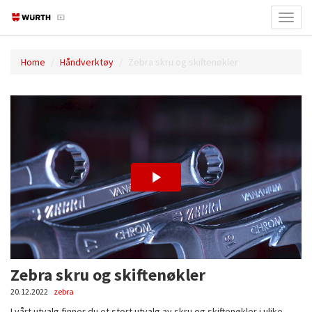
Toggl
navig
Home
Håndverktøy
Zebra skru og skiftenøkler
Zebra skru og skiftenøkler
20.12.2022
zebra
I vårt utvalg finner du et stort utvalg av skru og skiftenøkler i ulike