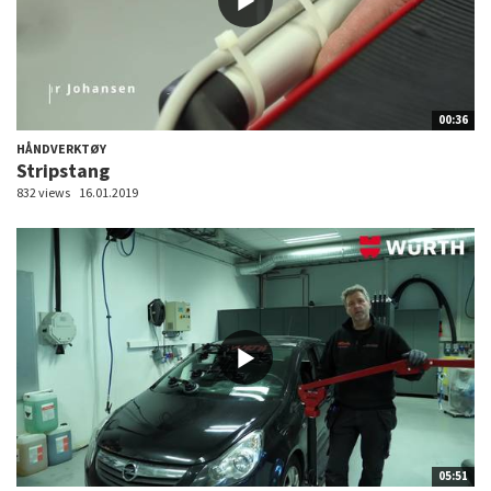
00:36
HÅNDVERKTØY
Stripstang
832 views
16.01.2019
05:51