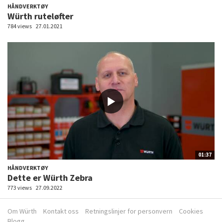
HÅNDVERKTØY
Würth ruteløfter
784 views
27.01.2021
01:37
HÅNDVERKTØY
Dette er Würth Zebra
773 views
27.09.2022
Om Würth
Kontakt oss
Retningslinjer for personvern
Cookies
Blogg