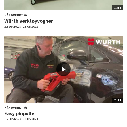
01:16
HÅNDVERKTØY
Würth verktøyvogner
2.326 views
23.08.2018
01:43
HÅNDVERKTØY
Easy pinpuller
1.288 views
21.05.2021