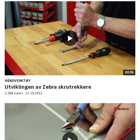
02:36
HÅNDVERKTØY
Utviklingen av Zebra skrutrekkere
1.088 views
17.10.2022