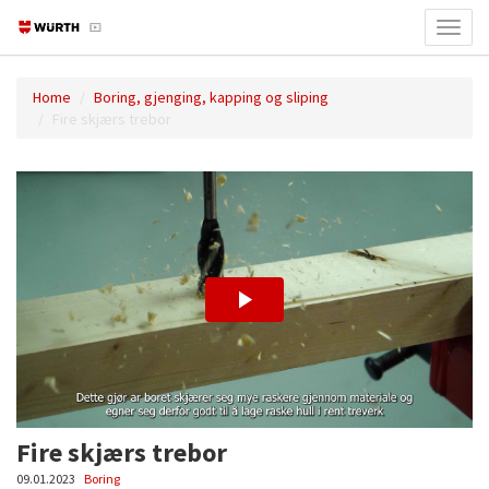
Toggl
navig
Home
Boring, gjenging, kapping og sliping
Fire skjærs trebor
Fire skjærs trebor
09.01.2023
Boring