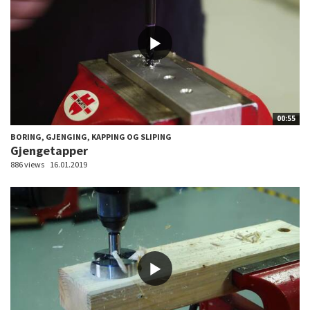
00:55
BORING, GJENGING, KAPPING OG SLIPING
Gjengetapper
886 views
16.01.2019