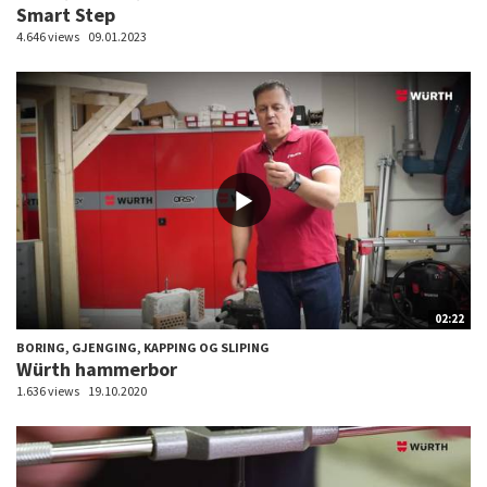
Smart Step
4.646 views
09.01.2023
02:22
BORING, GJENGING, KAPPING OG SLIPING
Würth hammerbor
1.636 views
19.10.2020