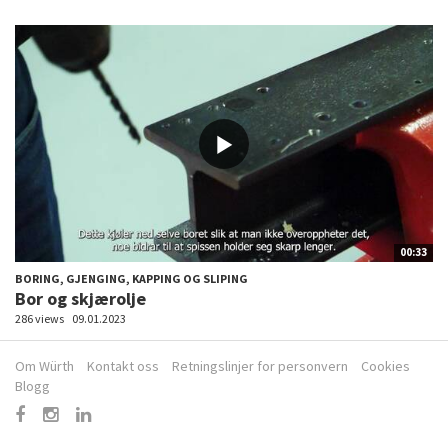
00:33
BORING, GJENGING, KAPPING OG SLIPING
Bor og skjærolje
286 views
09.01.2023
Om Würth
Kontakt oss
Retningslinjer for personvern
Cookies
Blogg