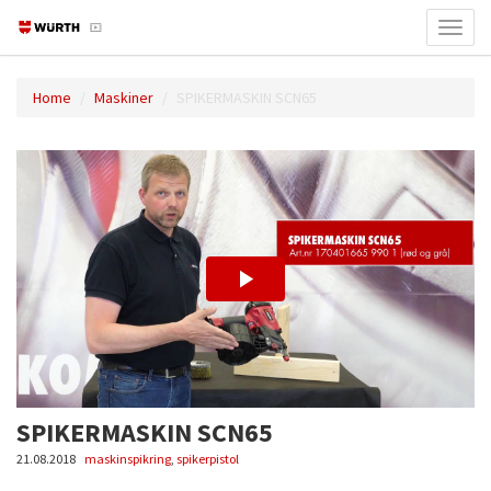
Toggl
navig
Home
Maskiner
SPIKERMASKIN SCN65
SPIKERMASKIN SCN65
21.08.2018
maskinspikring
,
spikerpistol