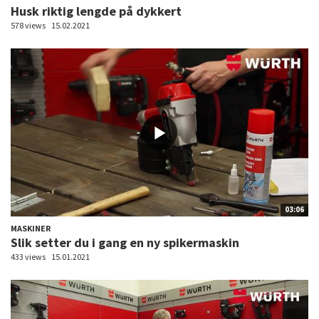
Husk riktig lengde på dykkert
578 views
15.02.2021
03:06
MASKINER
Slik setter du i gang en ny spikermaskin
433 views
15.01.2021