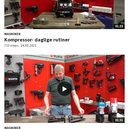
01:33
MASKINER
Kompressor- daglige rutiner
713 views
24.03.2021
01:31
MASKINER