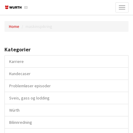
Toggl
navig
Home
maskinspikring
Kategorier
Karriere
Kundecaser
Problemløser episoder
Sveis, gass og lodding
Würth
Bilinnredning