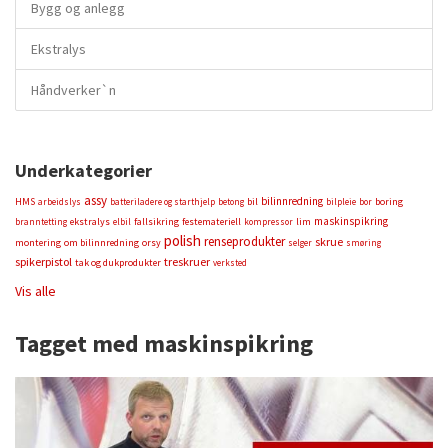
Bygg og anlegg
Ekstralys
Håndverker`n
Underkategorier
assy
bilinnredning
HMS
bil
boring
arbeidslys
batteriladere og starthjelp
betong
bilpleie
bor
maskinspikring
ekstralys
fallsikring
festemateriell
lim
branntetting
elbil
kompressor
polish
renseprodukter
skrue
montering
om bilinnredning
orsy
selger
smøring
spikerpistol
treskruer
tak og dukprodukter
verksted
Vis alle
Tagget med maskinspikring