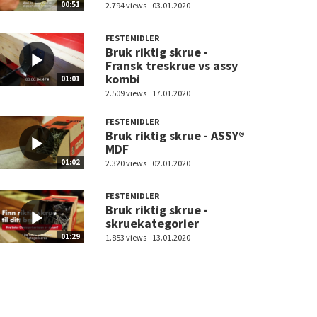
00:51
2.794 views
03.01.2020
FESTEMIDLER
Bruk riktig skrue -
Fransk treskrue vs assy
kombi
01:01
2.509 views
17.01.2020
FESTEMIDLER
Bruk riktig skrue - ASSY®
MDF
01:02
2.320 views
02.01.2020
FESTEMIDLER
Bruk riktig skrue -
skruekategorier
01:29
1.853 views
13.01.2020