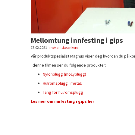
Mellomtung innfesting i gips
17.02.2021
mekaniske ankere
Vår produktspesialist Magnus viser deg hvordan du på korr
I denne filmen ser du følgende produkter:
Nylonplugg (mollyplugg)
Hulromsplugg i metall
Tang for hulromsplugg
Les mer om innfesting i gips her