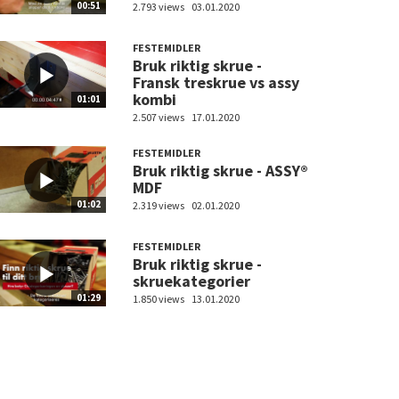
00:51
2.793 views
03.01.2020
FESTEMIDLER
Bruk riktig skrue -
Fransk treskrue vs assy
kombi
01:01
2.507 views
17.01.2020
FESTEMIDLER
Bruk riktig skrue - ASSY®
MDF
01:02
2.319 views
02.01.2020
FESTEMIDLER
Bruk riktig skrue -
skruekategorier
01:29
1.850 views
13.01.2020