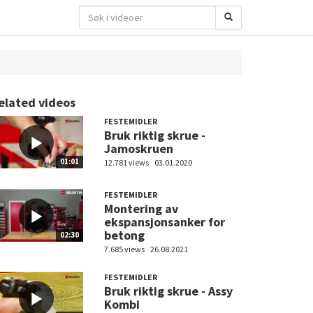
elated videos
FESTEMIDLER
Bruk riktig skrue -
Jamoskruen
01:01
12.781 views
03.01.2020
FESTEMIDLER
Montering av
ekspansjonsanker for
betong
02:30
7.685 views
26.08.2021
FESTEMIDLER
Bruk riktig skrue - Assy
Kombi