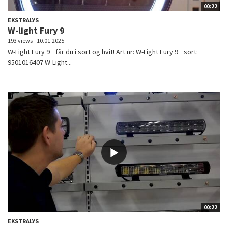
00:22
EKSTRALYS
W-light Fury 9
193 views
10.01.2025
W-Light Fury 9¨ får du i sort og hvit! Art nr: W-Light Fury 9¨ sort:
9501016407 W-Light...
00:22
EKSTRALYS