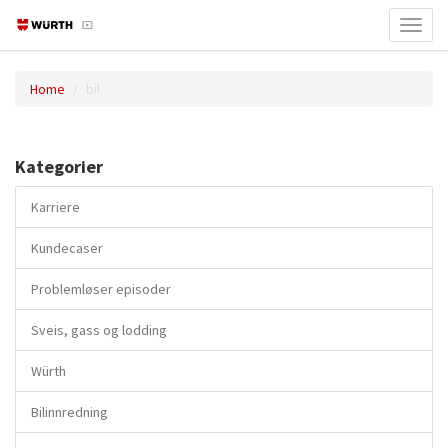
Toggl
navig
Home
bil
Kategorier
Karriere
Kundecaser
Problemløser episoder
Sveis, gass og lodding
Würth
Bilinnredning