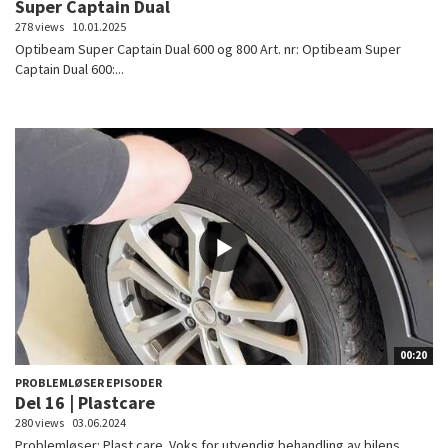
Super Captain Dual
278 views
10.01.2025
Optibeam Super Captain Dual 600 og 800 Art. nr: Optibeam Super
Captain Dual 600:...
00:20
PROBLEMLØSER EPISODER
Del 16 | Plastcare
280 views
03.06.2024
Problemløser: Plast care. Voks for utvendig behandling av bilens