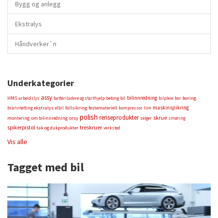
Bygg og anlegg
Ekstralys
Håndverker`n
Underkategorier
assy
bilinnredning
HMS
bil
boring
arbeidslys
batteriladere og starthjelp
betong
bilpleie
bor
maskinspikring
ekstralys
fallsikring
festemateriell
lim
branntetting
elbil
kompressor
polish
renseprodukter
skrue
montering
om bilinnredning
orsy
selger
smøring
spikerpistol
treskruer
tak og dukprodukter
verksted
Vis alle
Tagget med bil