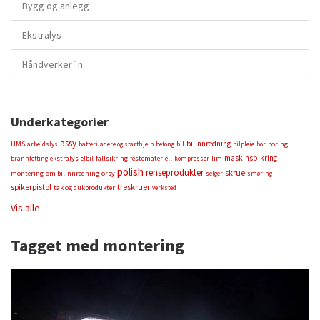
Bygg og anlegg
Ekstralys
Håndverker`n
Underkategorier
assy
bilinnredning
HMS
bil
boring
arbeidslys
batteriladere og starthjelp
betong
bilpleie
bor
maskinspikring
ekstralys
fallsikring
festemateriell
lim
branntetting
elbil
kompressor
polish
renseprodukter
skrue
montering
om bilinnredning
orsy
selger
smøring
spikerpistol
treskruer
tak og dukprodukter
verksted
Vis alle
Tagget med montering