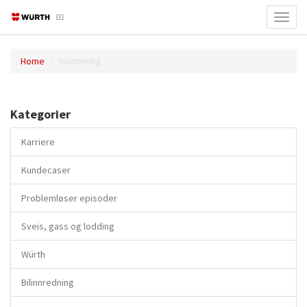
Toggl
navig
Home
montering
Kategorier
Karriere
Kundecaser
Problemløser episoder
Sveis, gass og lodding
Würth
Bilinnredning