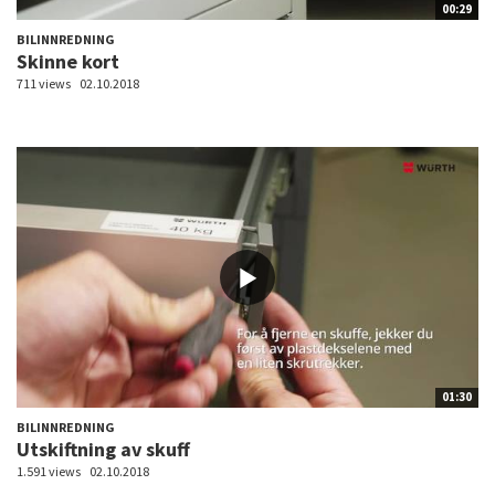
00:29
BILINNREDNING
Skinne kort
711 views
02.10.2018
01:30
BILINNREDNING
Utskiftning av skuff
1.591 views
02.10.2018