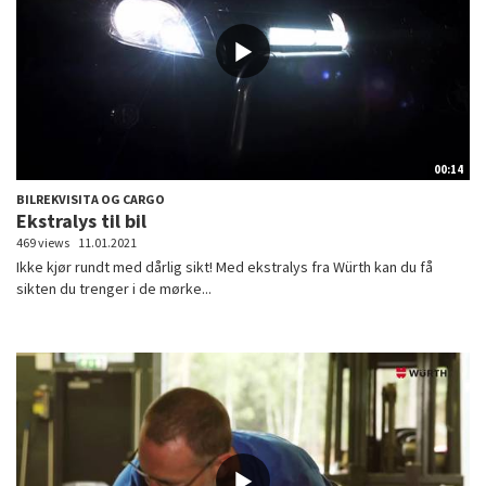
00:14
BILREKVISITA OG CARGO
Ekstralys til bil
469 views
11.01.2021
Ikke kjør rundt med dårlig sikt! Med ekstralys fra Würth kan du få
sikten du trenger i de mørke...