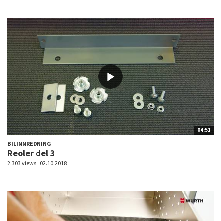
04:51
BILINNREDNING
Reoler del 3
2.303 views
02.10.2018