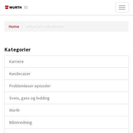
Toggl
navig
Home
sikkerhetsdatablader
Kategorier
Karriere
Kundecaser
Problemløser episoder
Sveis, gass og lodding
Würth
Bilinnredning