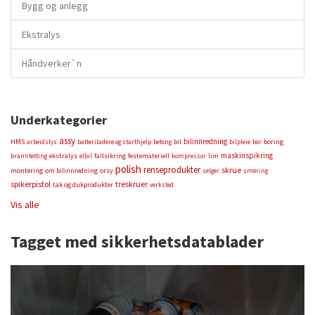
Bygg og anlegg
Ekstralys
Håndverker`n
Underkategorier
assy
bilinnredning
HMS
bil
boring
arbeidslys
batteriladere og starthjelp
betong
bilpleie
bor
maskinspikring
ekstralys
fallsikring
festemateriell
lim
branntetting
elbil
kompressor
polish
renseprodukter
skrue
montering
om bilinnredning
orsy
selger
smøring
spikerpistol
treskruer
tak og dukprodukter
verksted
Vis alle
Tagget med sikkerhetsdatablader