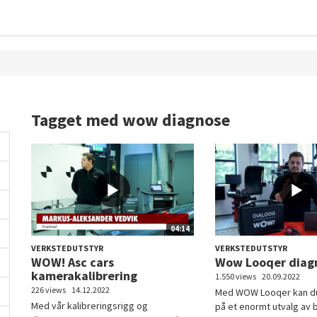
Tagget med wow diagnose
04:14
VERKSTEDUTSTYR
VERKSTEDUTSTYR
WOW! Asc cars
Wow Looqer diag
kamerakalibrering
1.550 views
20.09.2022
226 views
14.12.2022
Med WOW Looqer kan du
Med vår kalibreringsrigg og
på et enormt utvalg av bi