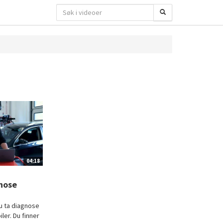
04:18
nose
 ta diagnose
ler. Du finner