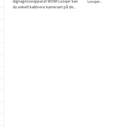
dignagnoseapparat WOW! Looqer kan
Looqer...
du enkelt kalibrere kameraet på de...