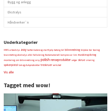
Bygg og anlegg
Ekstralys
Håndverker`n
Underkategorier
assy
bilinnredning
HMS
bil
boring
arbeidslys
batteriladere og starthjelp
betong
bilpleie
bor
maskinspikring
ekstralys
fallsikring
festemateriell
lim
branntetting
elbil
kompressor
polish
renseprodukter
skrue
montering
om bilinnredning
orsy
selger
smøring
spikerpistol
treskruer
tak og dukprodukter
verksted
Vis alle
Tagget med wow!