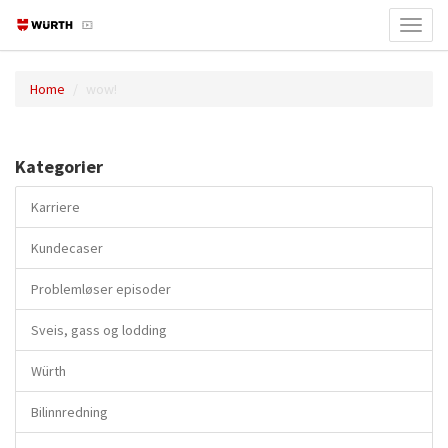
Toggl
navig
Home
wow!
Kategorier
Karriere
Kundecaser
Problemløser episoder
Sveis, gass og lodding
Würth
Bilinnredning